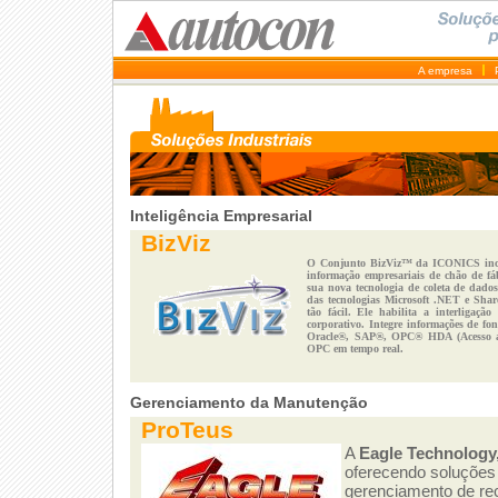
A empresa
Inteligência Empresarial
BizViz
O Conjunto BizViz™ da ICONICS inclui
informação empresariais de chão de fá
sua nova tecnologia de coleta de dados
das tecnologias Microsoft .NET e Shar
tão fácil. Ele habilita a interligaç
corporativo. Integre informações de fo
Oracle®, SAP®, OPC® HDA (Acesso a D
OPC em tempo real.
Gerenciamento da Manutenção
ProTeus
A
Eagle Technology,
oferecendo soluções 
gerenciamento de rec