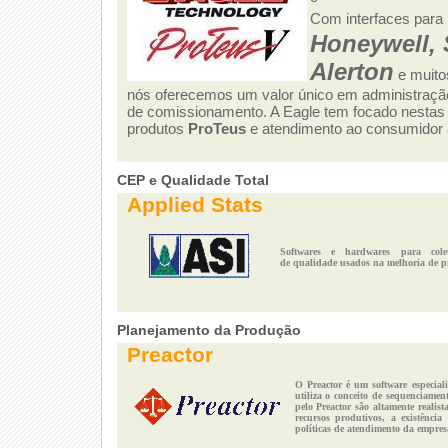
Com interfaces para
Honeywell, 
Alerton
e muito
nós oferecemos um valor único em administração
de comissionamento. A Eagle tem focado nestas 
produtos
ProTeus
e atendimento ao consumidor a
CEP e Qualidade Total
Applied Stats
Softwares e hardwares para cole
de qualidade usados na melhoria de pr
Planejamento da Produção
Preactor
O Preactor é um software especia
utiliza o conceito de sequenciame
pelo Preactor são altamente realist
recursos produtivos, a existência
políticas de atendimento da empres